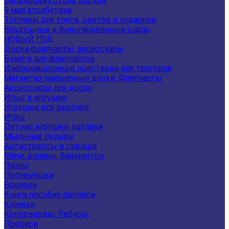
Сервировка стола, посуда
9 мая атрибутика
Топперы для торта, цветов и подарков
Воздушные и фольгированные шары
НОВЫЙ ГОД
Доски,флипчарты, аксессуары
Бумага для флипчартов
Информационные подставки для торговли
Магнитно-маркерные доски, Флипчарты
Аксессуары для досок
Игры и игрушки
Игрушки для девочек
Игры
Летние игрушки, каталки
Мыльные пузыри
Антистрессы и сквиши
Мячи, воланы, бадминтон
Пазлы
Погремушки
Брелоки
Книги пособия прописи
Книжки
Кроссворды, Ребусы.
Прописи