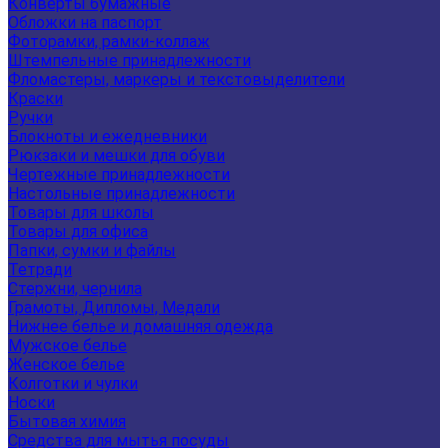
Конверты бумажные
Обложки на паспорт
Фоторамки, рамки-коллаж
Штемпельные принадлежности
Фломастеры, маркеры и текстовыделители
Краски
Ручки
Блокноты и ежедневники
Рюкзаки и мешки для обуви
Чертежные принадлежности
Настольные принадлежности
Товары для школы
Товары для офиса
Папки, сумки и файлы
Тетради
Стержни, чернила
Грамоты, Дипломы, Медали
Нижнее белье и домашняя одежда
Мужское белье
Женское белье
Колготки и чулки
Носки
Бытовая химия
Средства для мытья посуды