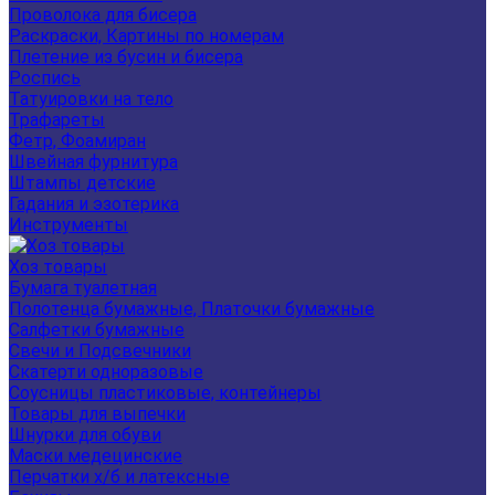
Проволока для бисера
Раскраски, Картины по номерам
Плетение из бусин и бисера
Роспись
Татуировки на тело
Трафареты
Фетр, Фоамиран
Швейная фурнитура
Штампы детские
Гадания и эзотерика
Инструменты
Хоз товары
Бумага туалетная
Полотенца бумажные, Платочки бумажные
Салфетки бумажные
Свечи и Подсвечники
Скатерти одноразовые
Соусницы пластиковые, контейнеры
Товары для выпечки
Шнурки для обуви
Маски медецинские
Перчатки х/б и латексные