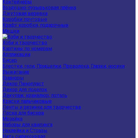
Контейнеры
Воздушно-пузырьковая плёнка
Джутовая веревка
Коробки почтовые
Крафт коробки, подарочные
Мешки
Хоби и творчество
Картины по номерам
Аппликации
Бисер
Блестки, гели, Прищепки, Проволока, Глазки, носики
Выжигание
Гравюры
Декор Пенопласт
Декор для поделок
Декупаж, кракелюр, поталь
Краски пальчиковые
Ленты и резинка для творчества
Леска для бисера
Мозайка
Наборы для квилинга
Наклейки и Стразы
Нить силиконовая