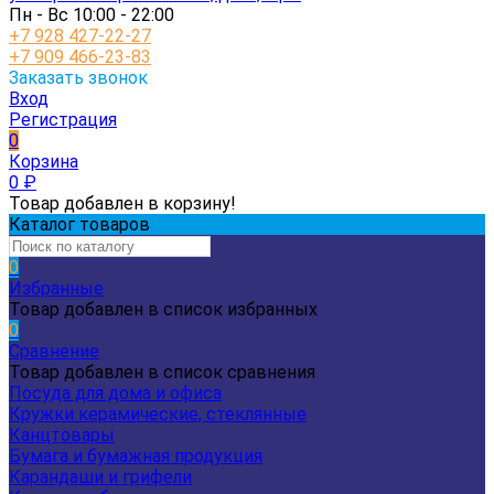
Пн - Вс 10:00 - 22:00
+7 928 427-22-27
+7 909 466-23-83
Заказать звонок
Вход
Регистрация
0
Корзина
0
₽
Товар добавлен в корзину!
Каталог товаров
0
Избранные
Товар добавлен в список избранных
0
Сравнение
Товар добавлен в список сравнения
Посуда для дома и офиса
Кружки керамические, стеклянные
Канцтовары
Бумага и бумажная продукция
Карандаши и грифели