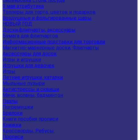
Сервировка стола, посуда
9 мая атрибутика
Топперы для торта, цветов и подарков
Воздушные и фольгированные шары
НОВЫЙ ГОД
Доски,флипчарты, аксессуары
Бумага для флипчартов
Информационные подставки для торговли
Магнитно-маркерные доски, Флипчарты
Аксессуары для досок
Игры и игрушки
Игрушки для девочек
Игры
Летние игрушки, каталки
Мыльные пузыри
Антистрессы и сквиши
Мячи, воланы, бадминтон
Пазлы
Погремушки
Брелоки
Книги пособия прописи
Книжки
Кроссворды, Ребусы.
Прописи