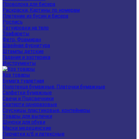
Проволока для бисера
Раскраски, Картины по номерам
Плетение из бусин и бисера
Роспись
Татуировки на тело
Трафареты
Фетр, Фоамиран
Швейная фурнитура
Штампы детские
Гадания и эзотерика
Инструменты
Хоз товары
Бумага туалетная
Полотенца бумажные, Платочки бумажные
Салфетки бумажные
Свечи и Подсвечники
Скатерти одноразовые
Соусницы пластиковые, контейнеры
Товары для выпечки
Шнурки для обуви
Маски медецинские
Перчатки х/б и латексные