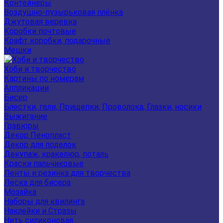
Контейнеры
Воздушно-пузырьковая плёнка
Джутовая веревка
Коробки почтовые
Крафт коробки, подарочные
Мешки
Хоби и творчество
Картины по номерам
Аппликации
Бисер
Блестки, гели, Прищепки, Проволока, Глазки, носики
Выжигание
Гравюры
Декор Пенопласт
Декор для поделок
Декупаж, кракелюр, поталь
Краски пальчиковые
Ленты и резинка для творчества
Леска для бисера
Мозайка
Наборы для квилинга
Наклейки и Стразы
Нить силиконовая