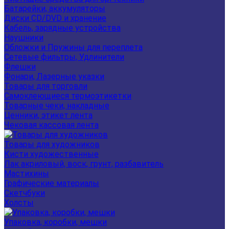
Батарейки, аккумуляторы
Диски CD/DVD и хранение
Кабель, зарядные устройства
Наушники
Обложки и Пружины для переплета
Сетевые фильтры, Удлинители
Флешки
Фонари, Лазерные указки
Товары для торговли
Самоклеющиеся термоэтикетки
Товарные чеки, накладные
Ценники, этикет лента
Чековая кассовая лента
Товары для художников
Кисти художественные
Лак акриловый, воск, грунт, разбавитель
Мастихины
Графические материалы
Скетчбуки
Холсты
Упаковка, коробки, мешки