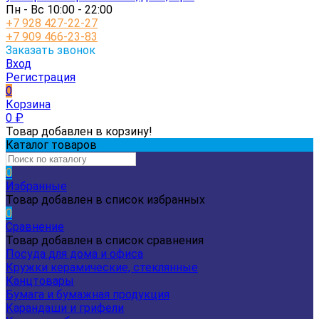
Пн - Вс 10:00 - 22:00
+7 928 427-22-27
+7 909 466-23-83
Заказать звонок
Вход
Регистрация
0
Корзина
0
₽
Товар добавлен в корзину!
Каталог товаров
0
Избранные
Товар добавлен в список избранных
0
Сравнение
Товар добавлен в список сравнения
Посуда для дома и офиса
Кружки керамические, стеклянные
Канцтовары
Бумага и бумажная продукция
Карандаши и грифели