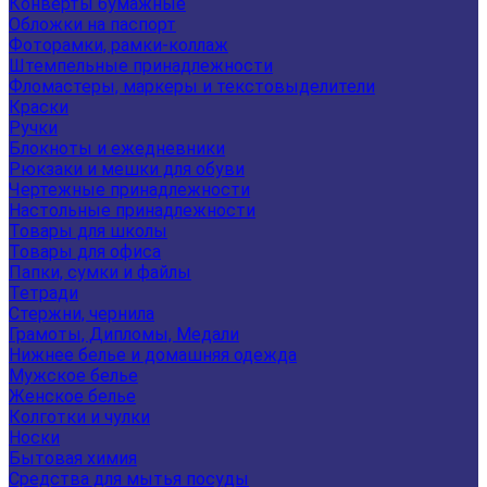
Конверты бумажные
Обложки на паспорт
Фоторамки, рамки-коллаж
Штемпельные принадлежности
Фломастеры, маркеры и текстовыделители
Краски
Ручки
Блокноты и ежедневники
Рюкзаки и мешки для обуви
Чертежные принадлежности
Настольные принадлежности
Товары для школы
Товары для офиса
Папки, сумки и файлы
Тетради
Стержни, чернила
Грамоты, Дипломы, Медали
Нижнее белье и домашняя одежда
Мужское белье
Женское белье
Колготки и чулки
Носки
Бытовая химия
Средства для мытья посуды